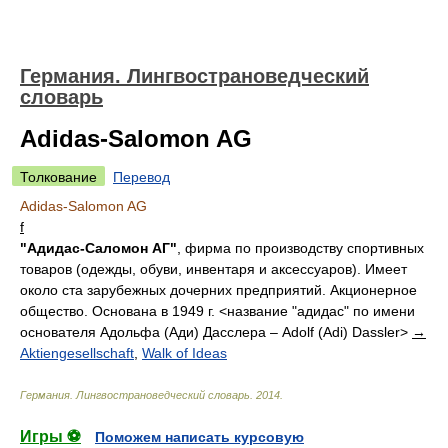
Германия. Лингвострановедческий
словарь
Adidas-Salomon AG
Толкование
Перевод
Adidas-Salomon AG
f
"Адидас-Саломон АГ"
, фирма по производству спортивных
товаров (одежды, обуви, инвентаря и аксессуаров). Имеет
около ста зарубежных дочерних предприятий. Акционерное
общество. Основана в 1949 г. <название "адидас" по имени
основателя Адольфа (Ади) Дасслера – Adolf (Adi) Dassler>
→
Aktiengesellschaft
,
Walk of Ideas
Германия. Лингвострановедческий словарь
.
2014
.
Игры ⚽
Поможем написать курсовую